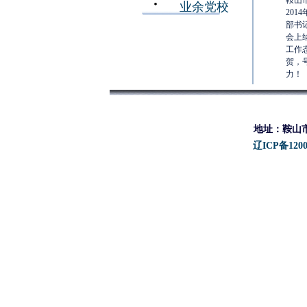
鞍山
业余党校
20
部书
会上
工作
贺，
力！
地址：鞍山市铁西
辽ICP备1200