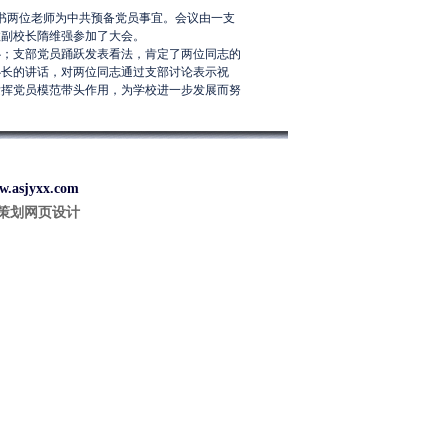
坤书两位老师为中共预备党员事宜。会议由一支
政副校长隋维强参加了大会。
心；支部党员踊跃发表看法，肯定了两位同志的
心长的讲话，对两位同志通过支部讨论表示祝
发挥党员模范带头作用，为学校进一步发展而努
sjyxx.com
策划网页设计