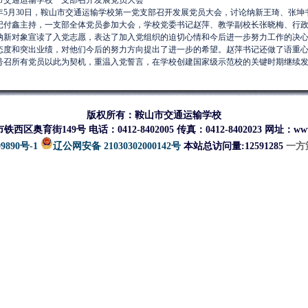
市交通运输学校一支部召开发展党员大会
14年5月30日，鞍山市交通运输学校第一党支部召开发展党员大会，讨论纳新王琦、张
记付鑫主持，一支部全体党员参加大会，学校党委书记赵萍、教学副校长张晓梅、行
纳新对象宣读了入党志愿，表达了加入党组织的迫切心情和今后进一步努力工作的决
态度和突出业绩，对他们今后的努力方向提出了进一步的希望。赵萍书记还做了语重
号召所有党员以此为契机，重温入党誓言，在学校创建国家级示范校的关键时期继续
版权
所有：鞍山市交通运输学校
区奥育街149号 电话：0412-8402005 传真：0412-8402023 网址：www.a
9890号-1
辽公网安备 21030302000142号
本站总访问量:12591285
一方